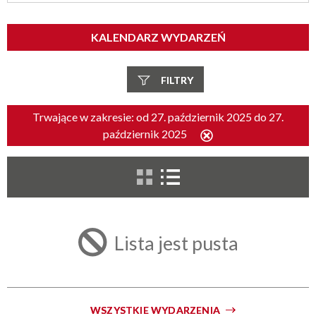
KALENDARZ WYDARZEŃ
FILTRY
Szukana fraza
Trwające w zakresie:
od 27. październik 2025 do 27.
październik 2025
Usuń
ten
filtr
Kategoria
Trwające w zakresie
Lista jest pusta
—
Miejsce
WSZYSTKIE WYDARZENIA