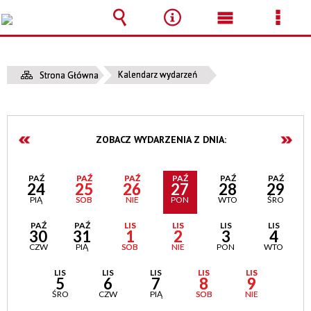
Wyszukiwarka
Narzędzia
Menu
Men
główne
szcz
Kalendarz wydarzeń
Strona Główna
ZOBACZ WYDARZENIA Z DNIA:
PAŹ
PAŹ
PAŹ
PAŹ
PAŹ
PAŹ
24
25
26
27
28
29
PIĄ
SOB
NIE
PON
WTO
ŚRO
PAŹ
PAŹ
LIS
LIS
LIS
LIS
30
31
1
2
3
4
CZW
PIĄ
SOB
NIE
PON
WTO
LIS
LIS
LIS
LIS
LIS
5
6
7
8
9
ŚRO
CZW
PIĄ
SOB
NIE