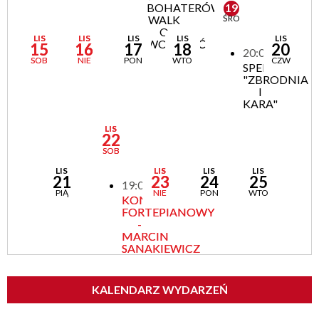
BOHATERÓW
19
WALK
ŚRO
O
LIS
LIS
LIS
LIS
LIS
WOLNOŚĆ
15
16
17
18
20
20:00
SOB
NIE
PON
WTO
CZW
SPEKTAKL
"ZBRODNIA
I
KARA"
LIS
22
SOB
LIS
LIS
LIS
LIS
21
23
24
25
19:00
PIĄ
NIE
PON
WTO
KONCERT
FORTEPIANOWY
-
MARCIN
SANAKIEWICZ
KALENDARZ WYDARZEŃ