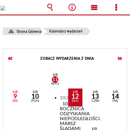
Wyszukiwarka
Narzędzia
Menu
Men
główne
szcz
Kalendarz wydarzeń
Strona Główna
ZOBACZ WYDARZENIA Z DNIA:
LIS
11
WTO
LIS
LIS
LIS
LIS
LIS
9
10
12
13
14
10:20
NIE
PON
ŚRO
CZW
PIĄ
107.
ROCZNICA
ODZYSKANIA
NIEPODLEGŁOŚCI.
MARSZ
ŚLADAMI
LIS