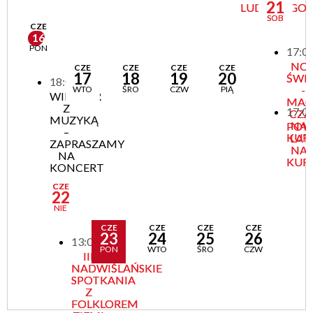
21
LUDOWEGO
SOB
CZE
16
PON
17:0
NO
CZE
CZE
CZE
CZE
17
18
19
20
ŚWI
18:00
-
WTO
ŚRO
CZW
PIĄ
WIECZÓR
MAG
Z
17:0
CZA
MUZYKĄ
NA
POW
–
KUR
LAT
ZAPRASZAMY
NA
NA
KUR
KONCERT
CZE
22
NIE
CZE
CZE
CZE
CZE
23
24
25
26
13:00
PON
WTO
ŚRO
CZW
III
NADWIŚLAŃSKIE
SPOTKANIA
Z
FOLKLOREM