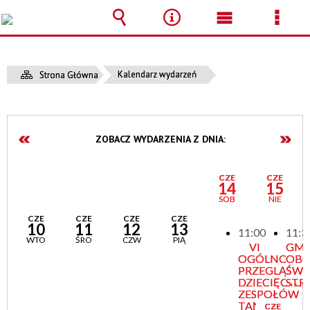
Wyszukiwarka
Narzędzia
Menu
Men
główne
szcz
Kalendarz wydarzeń
Strona Główna
ZOBACZ WYDARZENIA Z DNIA:
CZE
CZE
14
15
SOB
NIE
CZE
CZE
CZE
CZE
10
11
12
13
11:00
11:3
WTO
ŚRO
CZW
PIĄ
VI
GMI
OGÓLNOPOL
OBC
PRZEGLĄD
ŚWI
DZIECIĘCYC
STR
ZESPOŁÓW
TAŃCA
CZE