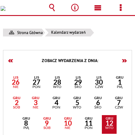
Wyszukiwarka
Narzędzia
Menu
Men
główne
szcz
Kalendarz wydarzeń
Strona Główna
ZOBACZ WYDARZENIA Z DNIA:
LIS
LIS
LIS
LIS
LIS
GRU
26
27
28
29
30
1
NIE
PON
WTO
ŚRO
CZW
PIĄ
GRU
GRU
GRU
GRU
GRU
GRU
2
3
4
5
6
7
SOB
NIE
PON
WTO
ŚRO
CZW
GRU
GRU
GRU
GRU
GRU
8
9
10
11
12
PIĄ
SOB
NIE
PON
WTO